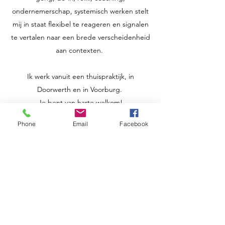
ondernemerschap, systemisch werken stelt
mij in staat flexibel te reageren en signalen
te vertalen naar een brede verscheidenheid
aan contexten.
Ik werk vanuit een thuispraktijk, in
Doorwerth en in Voorburg.
Je bent van harte welkom!
Phone
Email
Facebook
MOMENTEEL ONLINE
Nu is het ook mogelijk om een shiatsu
behandeling online te ontvangen. Hierbij
gaan we samen op onderzoek uit hoe jij
jezelf een behandeling kan geven. Lees
hier
meer.